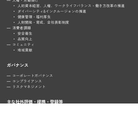
人的資本経営、人権、
ワークライフバランス・
働き方改革の推進
ダイバーシティ&
インクルージョンの
推進
健康管理・福利厚生
人財開発・育成、全社表彰制度
消費者課題
安全衛生
品質向上
コミュニティ
地域貢献
ガバナンス
コーポレートガバナンス
コンプライアンス
リスクマネジメント
主な社外評価・提携・登録等
コーポレートサイトへ
プライバシーポリシー
お問い合わせ
当サステナビリティサイトにつきまして