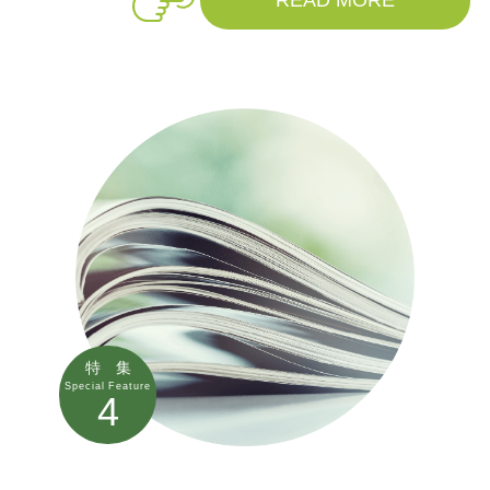
READ MORE
特 集
Special Feature
4