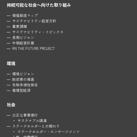
持続可能な社会へ向けた取り組み
価値創造マップ
サステナビリティ経営方針
重要課題
サステナビリティ・トピックス
長期ビジョン
中期経営計画
RN THE FUTURE PROJECT
環境
環境ビジョン
脱炭素の推進
生物多様性保全
循環型経済
社会
公正な事業慣行
サステナブル調達
ステークホルダーとの関わり
ステークホルダー・
エンゲージメント
人権・労働慣行